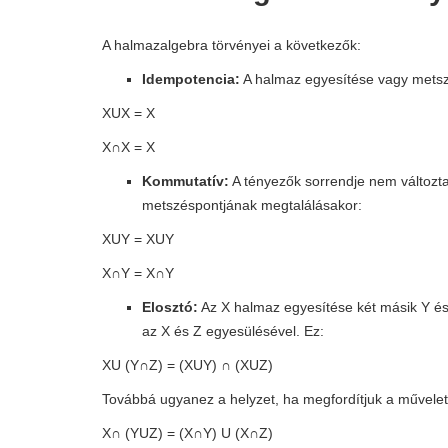
A halmazalgebra törvényei a következők:
Idempotencia:
A halmaz egyesítése vagy mets
XUX = X
X∩X = X
Kommutatív:
A tényezők sorrendje nem változ
metszéspontjának megtalálásakor:
XUY = XUY
X∩Y = X∩Y
Elosztó:
Az X halmaz egyesítése két másik Y é
az X és Z egyesülésével. Ez:
XU (Y∩Z) = (XUY) ∩ (XUZ)
Továbbá ugyanez a helyzet, ha megfordítjuk a művelet
X∩ (YUZ) = (X∩Y) U (X∩Z)