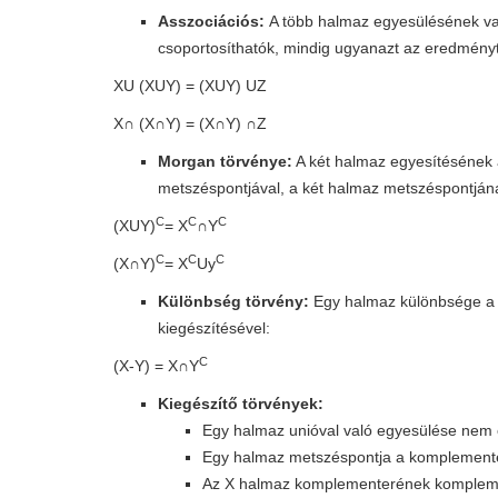
Asszociációs:
A több halmaz egyesülésének va
csoportosíthatók, mindig ugyanazt az eredmény
XU (XUY) = (XUY) UZ
X∩ (X∩Y) = (X∩Y) ∩Z
Morgan törvénye:
A két halmaz egyesítésének
metszéspontjával, a két halmaz metszéspontjá
C
C
C
(XUY)
= X
∩Y
C
C
C
(X∩Y)
= X
Uy
Különbség törvény:
Egy halmaz különbsége a 
kiegészítésével:
C
(X-Y) = X∩Y
Kiegészítő törvények:
Egy halmaz unióval való egyesülése nem
Egy halmaz metszéspontja a komplemente
Az X halmaz komplementerének kompleme