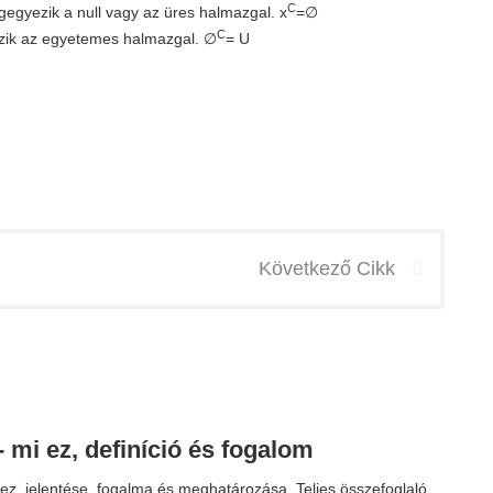
C
egyezik a null vagy az üres halmazgal. x
=∅
C
ik az egyetemes halmazgal. ∅
= U
Következő Cikk
- mi ez, definíció és fogalom
 ez, jelentése, fogalma és meghatározása. Teljes összefoglaló.