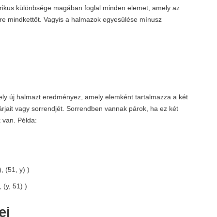
ikus különbsége magában foglal minden elemet, amely az
re mindkettőt. Vagyis a halmazok egyesülése mínusz
ly új halmazt eredményez, amely elemként tartalmazza a két
rjait vagy sorrendjét. Sorrendben vannak párok, ha ez két
 van. Példa:
), (51, y) )
, (y, 51) )
ei