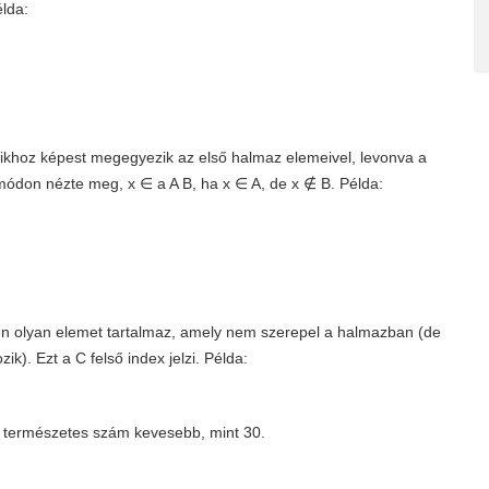
élda:
khoz képest megegyezik az első halmaz elemeivel, levonva a
módon nézte meg, x ∈ a A B, ha x ∈ A, de x ∉ B. Példa:
 olyan elemet tartalmaz, amely nem szerepel a halmazban (de
ik). Ezt a C felső index jelzi. Példa:
 természetes szám kevesebb, mint 30.