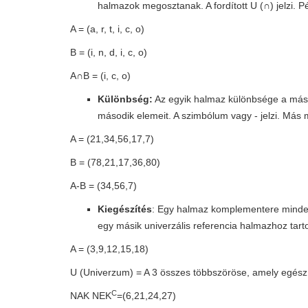
halmazok megosztanak. A fordított U (∩) jelzi. P
A = (a, r, t, i, c, o)
B = (i, n, d, i, c, o)
A∩B = (i, c, o)
Különbség:
Az egyik halmaz különbsége a mási
második elemeit. A szimbólum vagy - jelzi. Más 
A = (21,34,56,17,7)
B = (78,21,17,36,80)
A-B = (34,56,7)
Kiegészítés
: Egy halmaz komplementere minden
egy másik univerzális referencia halmazhoz tartoz
A = (3,9,12,15,18)
U (Univerzum) = A 3 összes többszöröse, amely egész
C
NAK NEK
=(6,21,24,27)