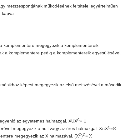
gy metszéspontjának működésének feltételei egyértelműen
t kapva:
 a komplementere megegyezik a komplementereik
nak a komplementere pedig a komplementereik egyesülésével.
másikhoz képest megegyezik az első metszésével a második
C
 egyenlő az egyetemes halmazgal. XUX
= U
C
rével megegyezik a null vagy az üres halmazgal. X∩X
=∅
C
C
ntere megegyezik az X halmazával. (X
)
= X