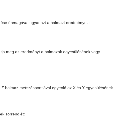
zése önmagával ugyanazt a halmazt eredményezi:
tatja meg az eredményt a halmazok egyesülésének vagy
s Z halmaz metszéspontjával egyenlő az X és Y egyesülésének
ek sorrendjét: