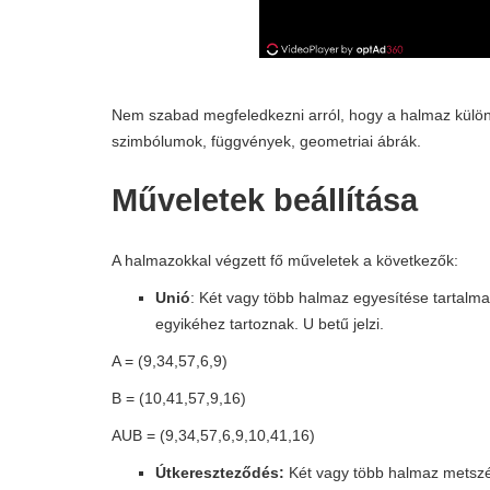
Nem szabad megfeledkezni arról, hogy a halmaz különf
szimbólumok, függvények, geometriai ábrák.
Műveletek beállítása
A halmazokkal végzett fő műveletek a következők:
Unió
: Két vagy több halmaz egyesítése tartalm
egyikéhez tartoznak. U betű jelzi.
A = (9,34,57,6,9)
B = (10,41,57,9,16)
AUB = (9,34,57,6,9,10,41,16)
Útkereszteződés:
Két vagy több halmaz metszé