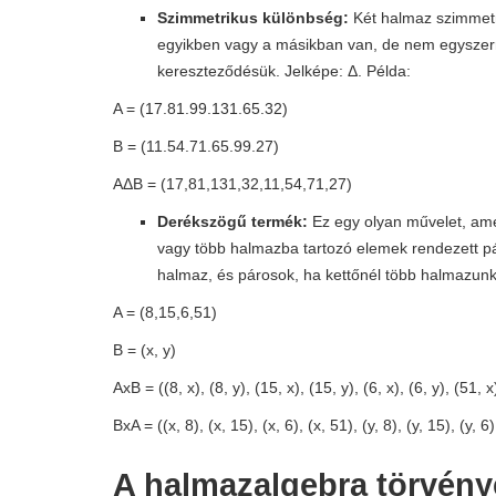
Szimmetrikus különbség:
Két halmaz szimmetr
egyikben vagy a másikban van, de nem egyszer
kereszteződésük. Jelképe: Δ. Példa:
A = (17.81.99.131.65.32)
B = (11.54.71.65.99.27)
AΔB = (17,81,131,32,11,54,71,27)
Derékszögű termék:
Ez egy olyan művelet, ame
vagy több halmazba tartozó elemek rendezett pá
halmaz, és párosok, ha kettőnél több halmazunk
A = (8,15,6,51)
B = (x, y)
AxB = ((8, x), (8, y), (15, x), (15, y), (6, x), (6, y), (51, x
BxA = ((x, 8), (x, 15), (x, 6), (x, 51), (y, 8), (y, 15), (y, 6)
A halmazalgebra törvény