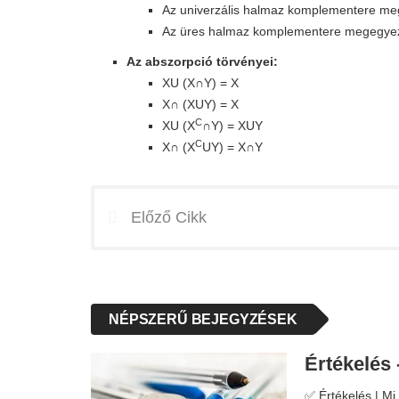
Az univerzális halmaz komplementere meg
Az üres halmaz komplementere megegyez
Az abszorpció törvényei:
XU (X∩Y) = X
X∩ (XUY) = X
C
XU (X
∩Y) = XUY
C
X∩ (X
UY) = X∩Y
Előző Cikk
NÉPSZERŰ BEJEGYZÉSEK
Értékelés 
✅ Értékelés | Mi