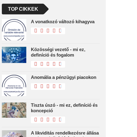
TOP CIKKEK
A vonatkozó változó kihagyva
Közösségi vezető - mi ez,
definíció és fogalom
Anomália a pénzügyi piacokon
Tiszta úszó - mi ez, definíció és
koncepció
A likviditás rendelkezésre állása