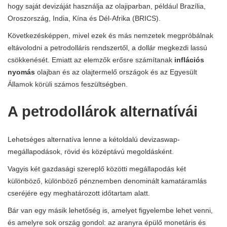
hogy saját devizáját használja az olajiparban, például Brazília,
Oroszország, India, Kína és Dél-Afrika (BRICS).
Következésképpen, mivel ezek és más nemzetek megpróbálnak
eltávolodni a petrodolláris rendszertől, a dollár megkezdi lassú
csökkenését. Emiatt az elemzők erősre számítanak
inflációs
nyomás
olajban és az olajtermelő országok és az Egyesült
Államok körüli számos feszültségben.
A petrodollárok alternatívái
Lehetséges alternatíva lenne a kétoldalú devizaswap-
megállapodások, rövid és középtávú megoldásként.
Vagyis két gazdasági szereplő közötti megállapodás két
különböző, különböző pénznemben denominált kamatáramlás
cseréjére egy meghatározott időtartam alatt.
Bár van egy másik lehetőség is, amelyet figyelembe lehet venni,
és amelyre sok ország gondol: az aranyra épülő monetáris és