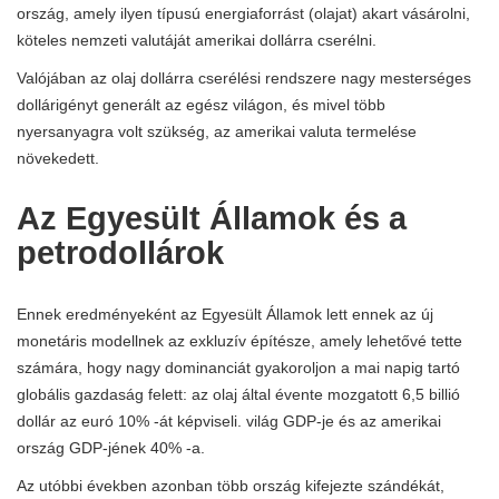
ország, amely ilyen típusú energiaforrást (olajat) akart vásárolni,
köteles nemzeti valutáját amerikai dollárra cserélni.
Valójában az olaj dollárra cserélési rendszere nagy mesterséges
dollárigényt generált az egész világon, és mivel több
nyersanyagra volt szükség, az amerikai valuta termelése
növekedett.
Az Egyesült Államok és a
petrodollárok
Ennek eredményeként az Egyesült Államok lett ennek az új
monetáris modellnek az exkluzív építésze, amely lehetővé tette
számára, hogy nagy dominanciát gyakoroljon a mai napig tartó
globális gazdaság felett: az olaj által évente mozgatott 6,5 billió
dollár az euró 10% -át képviseli. világ GDP-je és az amerikai
ország GDP-jének 40% -a.
Az utóbbi években azonban több ország kifejezte szándékát,