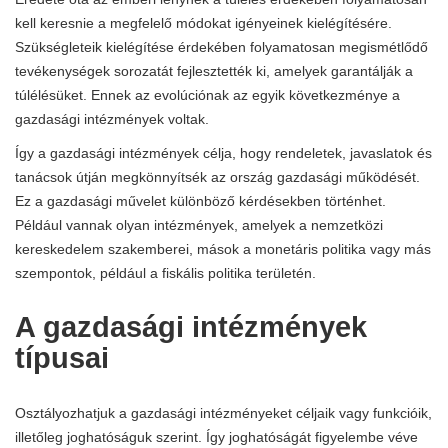
kell keresnie a megfelelő módokat igényeinek kielégítésére.
Szükségleteik kielégítése érdekében folyamatosan megismétlődő
tevékenységek sorozatát fejlesztették ki, amelyek garantálják a
túlélésüket. Ennek az evolúciónak az egyik következménye a
gazdasági intézmények voltak.
Így a gazdasági intézmények célja, hogy rendeletek, javaslatok és
tanácsok útján megkönnyítsék az ország gazdasági működését.
Ez a gazdasági művelet különböző kérdésekben történhet.
Például vannak olyan intézmények, amelyek a nemzetközi
kereskedelem szakemberei, mások a monetáris politika vagy más
szempontok, például a fiskális politika területén.
A gazdasági intézmények
típusai
Osztályozhatjuk a gazdasági intézményeket céljaik vagy funkcióik,
illetőleg joghatóságuk szerint. Így joghatóságát figyelembe véve