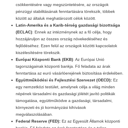
csökkentésére vagy megszüntetésére, az országok
pénzügyi stabilitásának fenntartására törekszik, többek
között az általuk meghatározott célok között.
Latin-Amerika és a Karib-térség gazdasági bizottsága
(ECLAC)
: Ennek az intézménynek az a fő célja, hogy
hozzájáruljon az összes ország növekedéséhez és
fejlődéséhez. Ezen felül az országok közötti kapcsolatok
kiszélesítésére törekszik.
Európai Központi Bank (EKB)
: Az Európai Unió
tagországainak központi bankja. Fő feladata az árak
fenntartása az euró vásárlóerejének biztosítása érdekében.
Együttműködési és Fejlesztési Szervezet (OECD):
Ez
egy nemzetközi testület, amelynek célja a világ minden
népének társadalmi és gazdasági jólétét javító politikák
támogatása, együttműködve a gazdasági, társadalmi,
környezeti és jó kormányzási kihívások
megválaszolásában.
Federal Reserve (FED):
Ez az Egyesült Államok központi
bankja. Fő feladata az árak fenntartása és a teljes