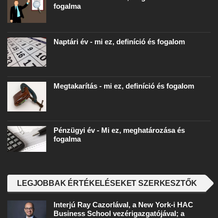
fogalma
Naptári év - mi ez, definíció és fogalom
Megtakarítás - mi ez, definíció és fogalom
Pénzügyi év - Mi ez, meghatározása és
fogalma
LEGJOBBAK ÉRTÉKELÉSEKET SZERKESZTŐK
Interjú Ray Cazorlával, a New York-i HAC
Business School vezérigazgatójával; a