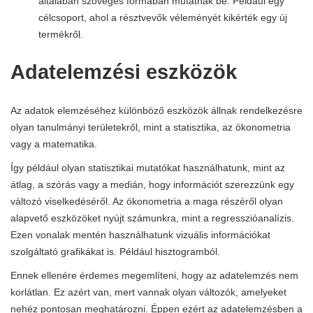
általában szöveges formában mutatnak be. Például egy
célcsoport, ahol a résztvevők véleményét kikérték egy új
termékről.
Adatelemzési eszközök
Az adatok elemzéséhez különböző eszközök állnak rendelkezésre
olyan tanulmányi területekről, mint a statisztika, az ökonometria
vagy a matematika.
Így például olyan statisztikai mutatókat használhatunk, mint az
átlag, a szórás vagy a medián, hogy információt szerezzünk egy
változó viselkedéséről. Az ökonometria a maga részéről olyan
alapvető eszközöket nyújt számunkra, mint a regresszióanalízis.
Ezen vonalak mentén használhatunk vizuális információkat
szolgáltató grafikákat is. Például hisztogramból.
Ennek ellenére érdemes megemlíteni, hogy az adatelemzés nem
korlátlan. Ez azért van, mert vannak olyan változók, amelyeket
nehéz pontosan meghatározni. Éppen ezért az adatelemzésben a