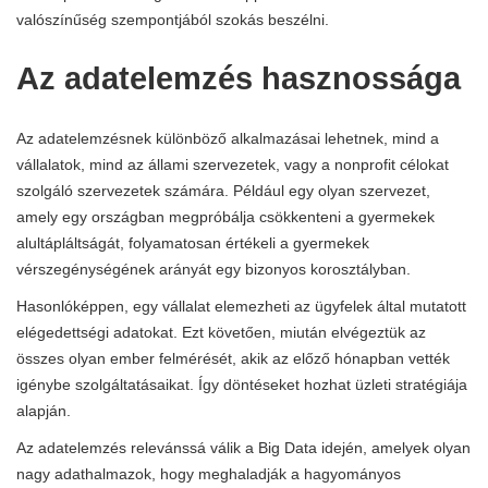
valószínűség szempontjából szokás beszélni.
Az adatelemzés hasznossága
Az adatelemzésnek különböző alkalmazásai lehetnek, mind a
vállalatok, mind az állami szervezetek, vagy a nonprofit célokat
szolgáló szervezetek számára. Például egy olyan szervezet,
amely egy országban megpróbálja csökkenteni a gyermekek
alultápláltságát, folyamatosan értékeli a gyermekek
vérszegénységének arányát egy bizonyos korosztályban.
Hasonlóképpen, egy vállalat elemezheti az ügyfelek által mutatott
elégedettségi adatokat. Ezt követően, miután elvégeztük az
összes olyan ember felmérését, akik az előző hónapban vették
igénybe szolgáltatásaikat. Így döntéseket hozhat üzleti stratégiája
alapján.
Az adatelemzés relevánssá válik a Big Data idején, amelyek olyan
nagy adathalmazok, hogy meghaladják a hagyományos