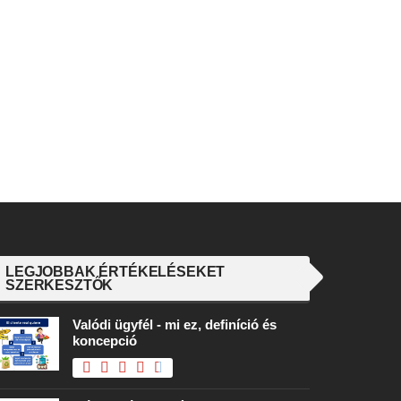
LEGJOBBAK ÉRTÉKELÉSEKET
SZERKESZTŐK
Valódi ügyfél - mi ez, definíció és
koncepció