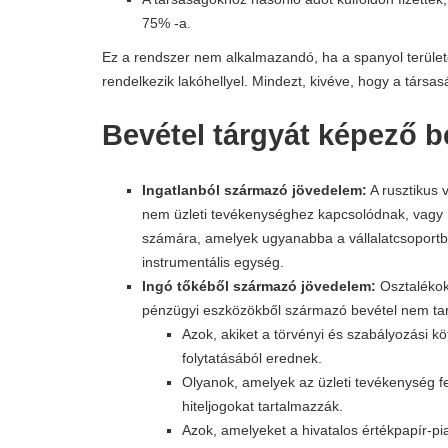
75% -a.
Ez a rendszer nem alkalmazandó, ha a spanyol terüle
rendelkezik lakóhellyel. Mindezt, kivéve, hogy a társas
Bevétel tárgyát képező b
Ingatlanból származó jövedelem:
A rusztikus 
nem üzleti tevékenységhez kapcsolódnak, vagy 
számára, amelyek ugyanabba a vállalatcsoportba
instrumentális egység.
Ingó tőkéből származó jövedelem:
Osztalékok
pénzügyi eszközökből származó bevétel nem ta
Azok, akiket a törvényi és szabályozási k
folytatásából erednek.
Olyanok, amelyek az üzleti tevékenység fe
hiteljogokat tartalmazzák.
Azok, amelyeket a hivatalos értékpapír-pi