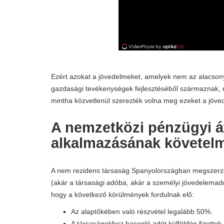
Ezért azokat a jövedelmeket, amelyek nem az alacsony 
gazdasági tevékenységek fejlesztéséből származnak, r
mintha közvetlenül szerezték volna meg ezeket a jöved
A nemzetközi pénzügyi á
alkalmazásának követel
A nem rezidens társaság Spanyolországban megszerzet
(akár a társasági adóba, akár a személyi jövedelemadóba
hogy a következő körülmények fordulnak elő:
Az alaptőkében való részvétel legalább 50%.
A társaságokhoz hasonló adót külföldön fizettek