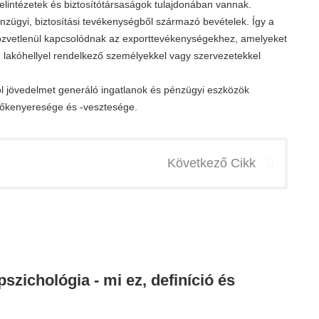
telintézetek és biztosítótársaságok tulajdonában vannak.
énzügyi, biztosítási tevékenységből származó bevételek. Így a
 közvetlenül kapcsolódnak az exporttevékenységekhez, amelyeket
n lakóhellyel rendelkező személyekkel vagy szervezetekkel
l jövedelmet generáló ingatlanok és pénzügyi eszközök
tőkenyeresége és -vesztesége.
Következő Cikk
szichológia - mi ez, definíció és