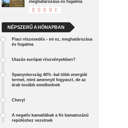
meghatározása és fogalma
NÉPSZERŰ A HÓNAPBAN
Piaci részesedés - mi ez, meghatározása
és fogalma
Utazás európai részvényekben?
Spanyolország 40% -kal több energiát
termel, mint amennyit fogyaszt, de az
árak tovább emelkednek
Cheryl
A negatív kamatlábak a fix kamatozású
repüléshez vezetnek