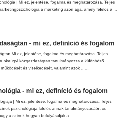
hológia | Mi ez, jelentése, fogalma és meghatározása. Teljes
marketingpszichológia a marketing azon ága, amely felelős a ...
aságtan - mi ez, definíció és fogalom
tan Mi ez, jelentése, fogalma és meghatározása. Teljes
 munkaügyi közgazdaságtan tanulmányozza a különböző
működését és viselkedését, valamint azok ...…
ológia - mi ez, definíció és fogalom
lógiája | Mi ez, jelentése, fogalma és meghatározása. Teljes
színek pszichológiája felelős annak tanulmányozásáért és
 hogy a színek hogyan befolyásolják a ...…