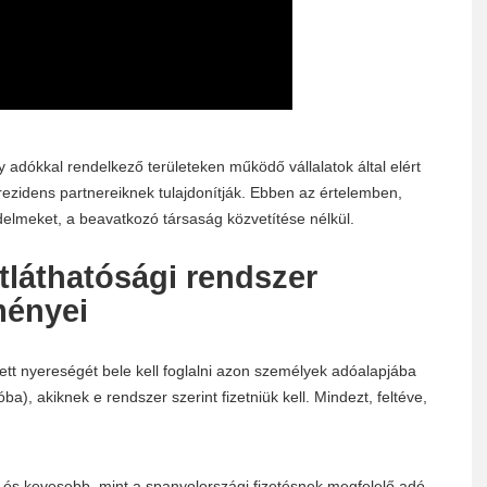
adókkal rendelkező területeken működő vállalatok által elért
ezidens partnereiknek tulajdonítják. Ebben az értelemben,
elmeket, a beavatkozó társaság közvetítése nélkül.
tláthatósági rendszer
ményei
t nyereségét bele kell foglalni azon személyek adóalapjába
), akiknek e rendszer szerint fizetniük kell. Mindezt, feltéve,
, és kevesebb, mint a spanyolországi fizetésnek megfelelő adó