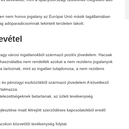
ten nem honos jogalany az Európai Unió másik tagállamában
ág adóparadicsomnak tekintett területen lakott.
evétel
vagy városi ingatlanokból származó pozitív jövedelem. Hacsak
használatba nem rendelték azokat a nem rezidens jogalanyok
 tartoznak, mint az ingatlan tulajdonosa, a nem rezidens
 és pénzügyi eszközökből származó jövedelem A következő
rtalmazza:
ötelezettségeknek betartanak, az üzleti tevékenység
jlesztése miatt létrejött szerződéses kapcsolatokból eredő
acokon közvetítői tevékenység folytat.