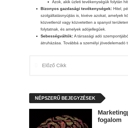
Azok, akik üzleti tevékenységük folytán hi
Bizonyos gazdasági tevékenységek:
Hitel, p
szolgáltatásnyújtás is, kivéve azokat, amelyek
közvetlenül vagy közvetetten a spanyol területe
folytatnak, és amelyek adójellegűek.
Sebességváltók:
A társasági adó szempontjábó
átruházása. Továbbá a személyi jövedelemadó 
Előző Cikk
NÉPSZERŰ BEJEGYZÉSEK
Marketingp
fogalom