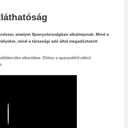
tláthatóság
endszer, amelyet Spanyolországban alkalmaznak. Mind a
élyekre, mind a társasági adó által megadóztatott
dókikerülés elkerülése. Ehhez a spanyolétól eltérő
t.
Play