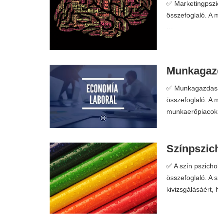
✅ Marketingpszic
összefoglaló. A 
…
Munkagazd
✅ Munkagazdaság
összefoglaló. A
munkaerőpiacok 
Színpszich
✅ A szín pszicho
összefoglaló. A 
kivizsgálásáért,