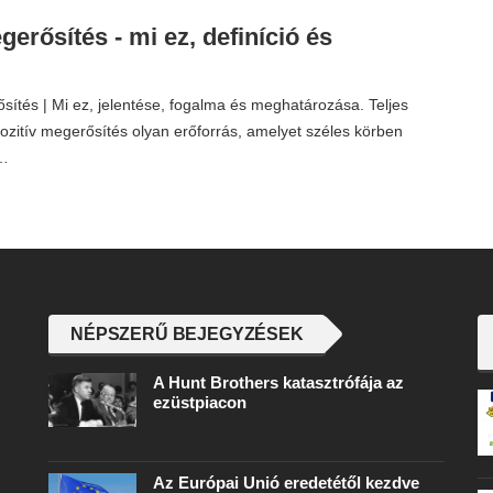
gerősítés - mi ez, definíció és
sítés | Mi ez, jelentése, fogalma és meghatározása. Teljes
pozitív megerősítés olyan erőforrás, amelyet széles körben
.…
NÉPSZERŰ BEJEGYZÉSEK
A Hunt Brothers katasztrófája az
ezüstpiacon
Az Európai Unió eredetétől kezdve