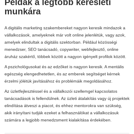
Példák a legtöbb keresleti
munkára
A digitális marketing szakembereket nagyon keresik mindazok a
vállalkozások, amelyeknek már volt online jelenlétük, vagy azok,
amelyek elindultak a digitális szektorban. Például közösségi
menedzser, SEO tanácsadó, copywriter, webfejlesztő, online
áruház szakértő, többek között a nagyon igényelt profilok között.
A pszichológusokat és az edzőket is nagyon keresik. A mentális
egészség elengedhetetlen, és az emberek segítséget kérnek
érzelmi jólétük javításához és problémáik megoldásához.
Az üzletfejlesztéssel és a vállalkozói szellemgel kapcsolatos
tanácsadások is fellendülnek. Az üzleti átalakítás vagy új projektek
elindítása átveszi a piacot, és ehhez mentorokra van szükség,
akik irányítani tudják ezeket a felhasználókat a vállalkozásuk
számára a legjobb menedzsment kialakítása érdekében.