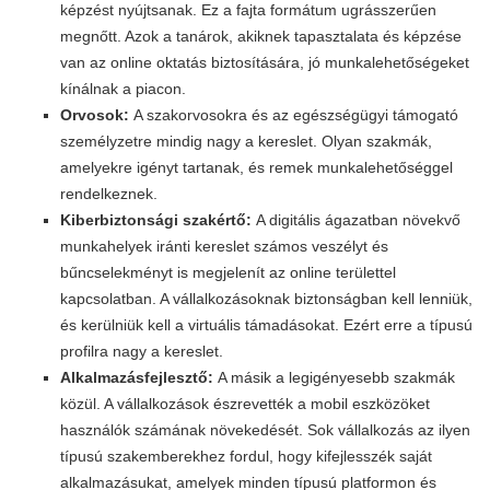
képzést nyújtsanak. Ez a fajta formátum ugrásszerűen
megnőtt. Azok a tanárok, akiknek tapasztalata és képzése
van az online oktatás biztosítására, jó munkalehetőségeket
kínálnak a piacon.
Orvosok:
A szakorvosokra és az egészségügyi támogató
személyzetre mindig nagy a kereslet. Olyan szakmák,
amelyekre igényt tartanak, és remek munkalehetőséggel
rendelkeznek.
Kiberbiztonsági szakértő:
A digitális ágazatban növekvő
munkahelyek iránti kereslet számos veszélyt és
bűncselekményt is megjelenít az online területtel
kapcsolatban. A vállalkozásoknak biztonságban kell lenniük,
és kerülniük kell a virtuális támadásokat. Ezért erre a típusú
profilra nagy a kereslet.
Alkalmazásfejlesztő:
A másik a legigényesebb szakmák
közül. A vállalkozások észrevették a mobil eszközöket
használók számának növekedését. Sok vállalkozás az ilyen
típusú szakemberekhez fordul, hogy kifejlesszék saját
alkalmazásukat, amelyek minden típusú platformon és