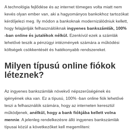
A technológia fejlődése és az internet tömeges volta miatt nem
kevés olyan ember van, aki a hagyományos bankokhoz tartozókat
kérdőjelezi meg. Ily módon a bankoknak modernizálódniuk kellett,
hogy felajánlják felhasználóiknak
ingyenes bankszámlák, 100%
-ban online és jutalékok nélkül.
Ezenkívül ezek a számlák
lehetővé teszik a pénzügyi intézmények számára a működési
költségek csökkentését és hatékonyabb rendszereket.
Milyen típusú online fiókok
léteznek?
Az ingyenes bankszámlák növekvő népszerűségének és
igényének oka van. Ez a típusú, 100% -ban online fiók lehetővé
teszi a felhasználók számára, hogy az interneten keresztül
működjenek,
anélkül, hogy a bank fiókjába kellett volna
mennie
. A jelenleg rendelkezésre álló ingyenes bankszámlák
típusai közül a következőket kell megemlíteni: