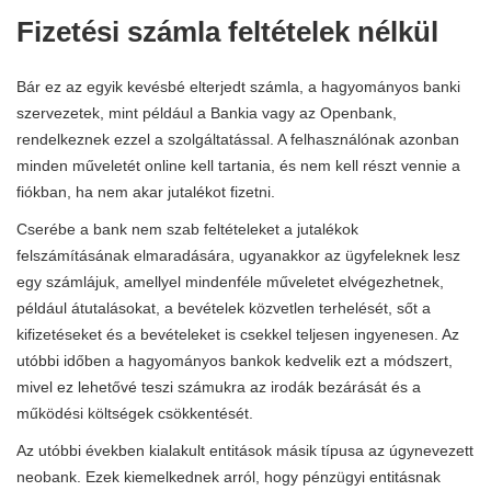
Fizetési számla feltételek nélkül
Bár ez az egyik kevésbé elterjedt számla, a hagyományos banki
szervezetek, mint például a Bankia vagy az Openbank,
rendelkeznek ezzel a szolgáltatással. A felhasználónak azonban
minden műveletét online kell tartania, és nem kell részt vennie a
fiókban, ha nem akar jutalékot fizetni.
Cserébe a bank nem szab feltételeket a jutalékok
felszámításának elmaradására, ugyanakkor az ügyfeleknek lesz
egy számlájuk, amellyel mindenféle műveletet elvégezhetnek,
például átutalásokat, a bevételek közvetlen terhelését, sőt a
kifizetéseket és a bevételeket is csekkel teljesen ingyenesen. Az
utóbbi időben a hagyományos bankok kedvelik ezt a módszert,
mivel ez lehetővé teszi számukra az irodák bezárását és a
működési költségek csökkentését.
Az utóbbi években kialakult entitások másik típusa az úgynevezett
neobank. Ezek kiemelkednek arról, hogy pénzügyi entitásnak