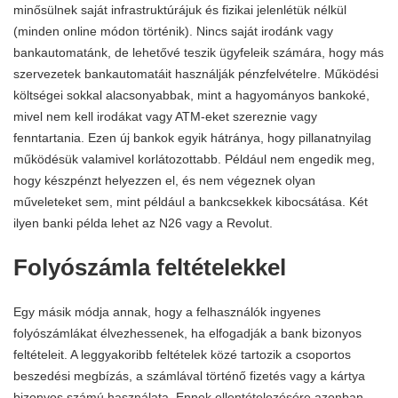
minősülnek saját infrastruktúrájuk és fizikai jelenlétük nélkül
(minden online módon történik). Nincs saját irodánk vagy
bankautomatánk, de lehetővé teszik ügyfeleik számára, hogy más
szervezetek bankautomatáit használják pénzfelvételre. Működési
költségei sokkal alacsonyabbak, mint a hagyományos bankoké,
mivel nem kell irodákat vagy ATM-eket szereznie vagy
fenntartania. Ezen új bankok egyik hátránya, hogy pillanatnyilag
működésük valamivel korlátozottabb. Például nem engedik meg,
hogy készpénzt helyezzen el, és nem végeznek olyan
műveleteket sem, mint például a bankcsekkek kibocsátása. Két
ilyen banki példa lehet az N26 vagy a Revolut.
Folyószámla feltételekkel
Egy másik módja annak, hogy a felhasználók ingyenes
folyószámlákat élvezhessenek, ha elfogadják a bank bizonyos
feltételeit. A leggyakoribb feltételek közé tartozik a csoportos
beszedési megbízás, a számlával történő fizetés vagy a kártya
bizonyos számú használata. Ennek ellentételezésére azonban