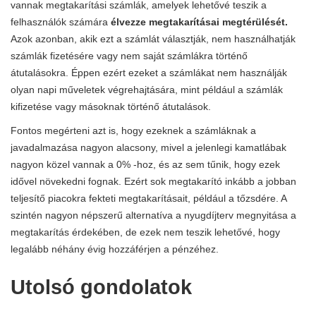
vannak megtakarítási számlák, amelyek lehetővé teszik a
felhasználók számára
élvezze megtakarításai megtérülését.
Azok azonban, akik ezt a számlát választják, nem használhatják
számlák fizetésére vagy nem saját számlákra történő
átutalásokra. Éppen ezért ezeket a számlákat nem használják
olyan napi műveletek végrehajtására, mint például a számlák
kifizetése vagy másoknak történő átutalások.
Fontos megérteni azt is, hogy ezeknek a számláknak a
javadalmazása nagyon alacsony, mivel a jelenlegi kamatlábak
nagyon közel vannak a 0% -hoz, és az sem tűnik, hogy ezek
idővel növekedni fognak. Ezért sok megtakarító inkább a jobban
teljesítő piacokra fekteti megtakarításait, például a tőzsdére. A
szintén nagyon népszerű alternatíva a nyugdíjterv megnyitása a
megtakarítás érdekében, de ezek nem teszik lehetővé, hogy
legalább néhány évig hozzáférjen a pénzéhez.
Utolsó gondolatok