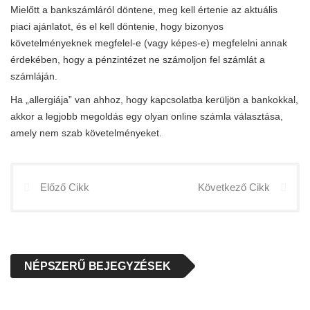
Mielőtt a bankszámláról döntene, meg kell értenie az aktuális
piaci ajánlatot, és el kell döntenie, hogy bizonyos
követelményeknek megfelel-e (vagy képes-e) megfelelni annak
érdekében, hogy a pénzintézet ne számoljon fel számlát a
számláján.
Ha „allergiája” van ahhoz, hogy kapcsolatba kerüljön a bankokkal,
akkor a legjobb megoldás egy olyan online számla választása,
amely nem szab követelményeket.
Előző Cikk
Következő Cikk
NÉPSZERŰ BEJEGYZÉSEK