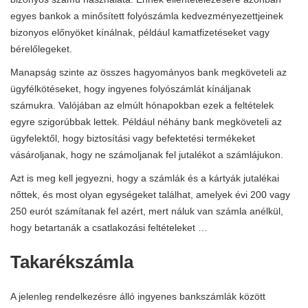
egyes bankok a minősített folyószámla kedvezményezettjeinek
bizonyos előnyöket kínálnak, például kamatfizetéseket vagy
bérelőlegeket.
Manapság szinte az összes hagyományos bank megköveteli az
ügyfélkötéseket, hogy ingyenes folyószámlát kínáljanak
számukra. Valójában az elmúlt hónapokban ezek a feltételek
egyre szigorúbbak lettek. Például néhány bank megköveteli az
ügyfelektől, hogy biztosítási vagy befektetési termékeket
vásároljanak, hogy ne számoljanak fel jutalékot a számlájukon.
Azt is meg kell jegyezni, hogy a számlák és a kártyák jutalékai
nőttek, és most olyan egységeket találhat, amelyek évi 200 vagy
250 eurót számítanak fel azért, mert náluk van számla anélkül,
hogy betartanák a csatlakozási feltételeket …
Takarékszámla
A jelenleg rendelkezésre álló ingyenes bankszámlák között