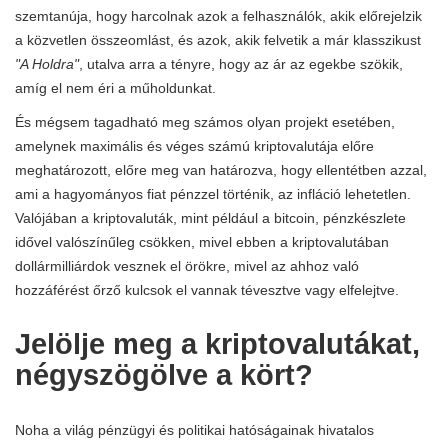
szemtanúja, hogy harcolnak azok a felhasználók, akik előrejelzik
a közvetlen összeomlást, és azok, akik felvetik a már klasszikust
"A Holdra"
, utalva arra a tényre, hogy az ár az egekbe szökik,
amíg el nem éri a műholdunkat.
És mégsem tagadható meg számos olyan projekt esetében,
amelynek maximális és véges számú kriptovalutája előre
meghatározott, előre meg van határozva, hogy ellentétben azzal,
ami a hagyományos fiat pénzzel történik, az infláció lehetetlen.
Valójában a kriptovaluták, mint például a bitcoin, pénzkészlete
idővel valószínűleg csökken, mivel ebben a kriptovalutában
dollármilliárdok vesznek el örökre, mivel az ahhoz való
hozzáférést őrző kulcsok el vannak tévesztve vagy elfelejtve.
Jelölje meg a kriptovalutákat,
négyszögölve a kört?
Noha a világ pénzügyi és politikai hatóságainak hivatalos