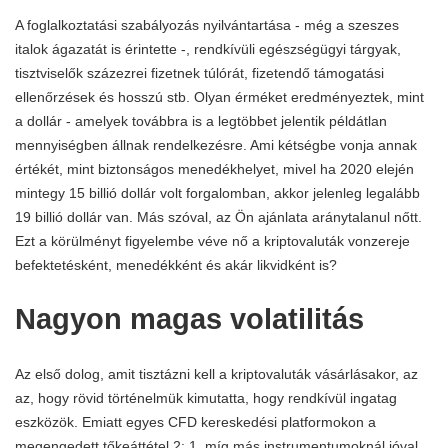
A foglalkoztatási szabályozás nyilvántartása - még a szeszes
italok ágazatát is érintette -, rendkívüli egészségügyi tárgyak,
tisztviselők százezrei fizetnek túlórát, fizetendő támogatási
ellenőrzések és hosszú stb. Olyan érméket eredményeztek, mint
a dollár - amelyek továbbra is a legtöbbet jelentik példátlan
mennyiségben állnak rendelkezésre. Ami kétségbe vonja annak
értékét, mint biztonságos menedékhelyet, mivel ha 2020 elején
mintegy 15 billió dollár volt forgalomban, akkor jelenleg legalább
19 billió dollár van. Más szóval, az Ön ajánlata aránytalanul nőtt.
Ezt a körülményt figyelembe véve nő a kriptovaluták vonzereje
befektetésként, menedékként és akár likvidként is?
Nagyon magas volatilitás
Az első dolog, amit tisztázni kell a kriptovaluták vásárlásakor, az
az, hogy rövid történelmük kimutatta, hogy rendkívül ingatag
eszközök. Emiatt egyes CFD kereskedési platformokon a
megengedett tőkeáttétel 2: 1, míg más instrumentumoknál jóval