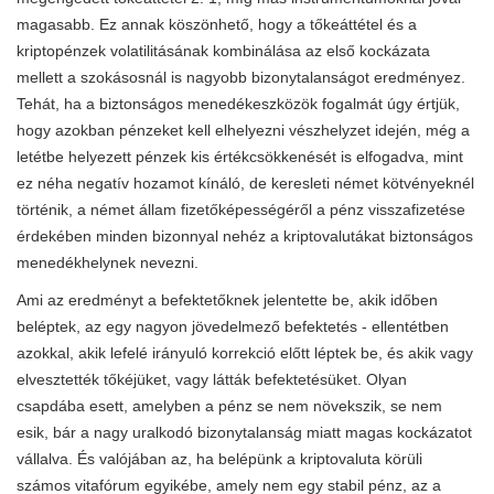
magasabb. Ez annak köszönhető, hogy a tőkeáttétel és a
kriptopénzek volatilitásának kombinálása az első kockázata
mellett a szokásosnál is nagyobb bizonytalanságot eredményez.
Tehát, ha a biztonságos menedékeszközök fogalmát úgy értjük,
hogy azokban pénzeket kell elhelyezni vészhelyzet idején, még a
letétbe helyezett pénzek kis értékcsökkenését is elfogadva, mint
ez néha negatív hozamot kínáló, de keresleti német kötvényeknél
történik, a német állam fizetőképességéről a pénz visszafizetése
érdekében minden bizonnyal nehéz a kriptovalutákat biztonságos
menedékhelynek nevezni.
Ami az eredményt a befektetőknek jelentette be, akik időben
beléptek, az egy nagyon jövedelmező befektetés - ellentétben
azokkal, akik lefelé irányuló korrekció előtt léptek be, és akik vagy
elvesztették tőkéjüket, vagy látták befektetésüket. Olyan
csapdába esett, amelyben a pénz se nem növekszik, se nem
esik, bár a nagy uralkodó bizonytalanság miatt magas kockázatot
vállalva. És valójában az, ha belépünk a kriptovaluta körüli
számos vitafórum egyikébe, amely nem egy stabil pénz, az a