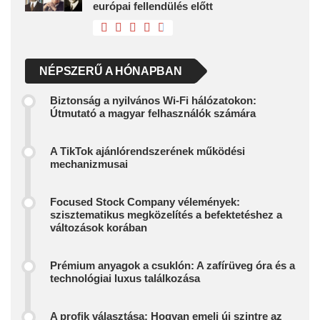
európai fellendülés előtt
NÉPSZERŰ A HÓNAPBAN
Biztonság a nyilvános Wi-Fi hálózatokon:
Útmutató a magyar felhasználók számára
A TikTok ajánlórendszerének működési
mechanizmusai
Focused Stock Company vélemények:
szisztematikus megközelítés a befektetéshez a
változások korában
Prémium anyagok a csuklón: A zafírüveg óra és a
technológiai luxus találkozása
A profik választása: Hogyan emeli új szintre az