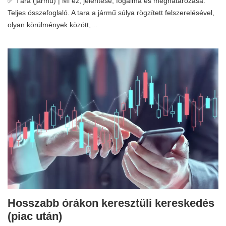
✅ Tára (jármű) | Mi ez, jelentése, fogalma és meghatározása.
Teljes összefoglaló. A tara a jármű súlya rögzített felszerelésével,
olyan körülmények között,…
Hosszabb órákon keresztüli kereskedés
(piac után)