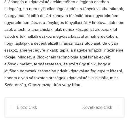
álláspontja a kriptovaluták tekintetében a legjobb esetben
hidegség, ha nem nyílt ellenségeskedés, a tények vitathatatlanok,
és egy másfél billió dollárt könnyen tőkésítő piac egyértelműen
egyértelműen látszik a tényleges tényállásnál. A kriptovaluták nem
azok a techno-anarchisták, akik nehéz készpénzt áldoznak fel
valódi érték nélküli eszköz megvásárlásával annak érdekében,
hogy táplálják a decentralizált finanszírozás utópiáját, de olyan
eszköz, amelyet egyre inkább táplál a nagyberuházók intézményi
tőkéje. Mindez, a Blockchain technológia által kínált egyéb
előnyök mellett, természetesen, és ezért úgy tűnik, hogy a
jövőben nemcsak számtalan privát kriptovaluta fog együtt létezni,
hanem olyan változatos országok kriptovalutáit is kijelölik, mint
Svédország, Oroszország, Irán vagy Kína .
Előző Cikk
Következő Cikk