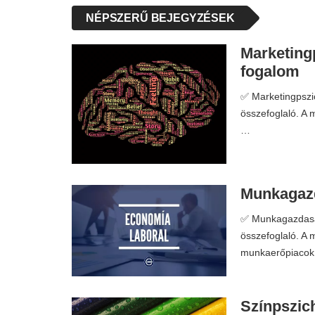
NÉPSZERŰ BEJEGYZÉSEK
Marketingp
fogalom
✅ Marketingpszic
összefoglaló. A 
…
Munkagazd
✅ Munkagazdaság
összefoglaló. A
munkaerőpiacok 
Színpszich