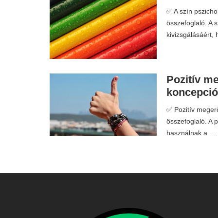
✅ A szín pszicho
összefoglaló. A 
kivizsgálásáért,
Pozitív me
koncepció
✅ Pozitív megerő
összefoglaló. A 
használnak a ..