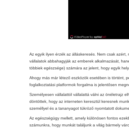
Az egyik ilyen érzék az álláskeresés. Nem csak azért,
vállalatok abbahagyják az emberek alkalmazását, han
többiek egészsége) számára az jelent, hogy egyik hel
Ahogy más már létező eszközök esetében is történt, p
foglalkoztatási platformok forgalma is jelentősen megnő
Személyesen vállalattól vállalattá válni az önéletraj
döntöttek, hogy az interneten keresztül keresnek munká
személlyel és a tananyagot tükröző nyomtatott doku
Az egészségügy mellett, amely különösen fontos ezekb
számunkra, hogy munkát találjunk a világ bármely vár