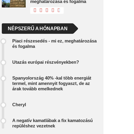
meghatározása és fogalma
NÉPSZERŰ A HÓNAPBAN
Piaci részesedés - mi ez, meghatározása
és fogalma
Utazás európai részvényekben?
Spanyolország 40% -kal több energiát
termel, mint amennyit fogyaszt, de az
árak tovább emelkednek
Cheryl
A negatív kamatlábak a fix kamatozású
repüléshez vezetnek