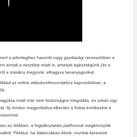
 mert a jelenlegihez hasonló nagy gazdasági recesszióban a
em annak a veszélye miatt is, amelyet egészségünk (és a
yről a másikra megyünk, elhagyva tananyagunkat.
éldául az online videokonferenciákhoz kapcsolódóan, a
tt.
z elhagyása miatt már nem biztonságos megoldás, és sokan úgy
t. Ily módon megpróbálva elkerülni a fizikai érintkezést a
mentummal.
en az időkben, a foglalkoztatási platformok megkönnyítik
osából. Például, ha Valenciában élünk, munkát keresünk