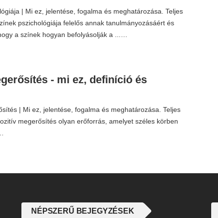
lógiája | Mi ez, jelentése, fogalma és meghatározása. Teljes
színek pszichológiája felelős annak tanulmányozásáért és
 hogy a színek hogyan befolyásolják a ...…
gerősítés - mi ez, definíció és
sítés | Mi ez, jelentése, fogalma és meghatározása. Teljes
pozitív megerősítés olyan erőforrás, amelyet széles körben
.…
NÉPSZERŰ BEJEGYZÉSEK