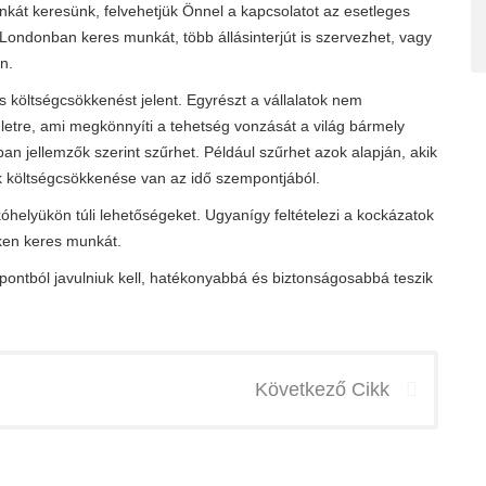
nkát keresünk, felvehetjük Önnel a kapcsolatot az esetleges
i Londonban keres munkát, több állásinterjút is szervezhet, vagy
n.
 költségcsökkenést jelent. Egyrészt a vállalatok nem
ületre, ami megkönnyíti a tehetség vonzását a világ bármely
ban jellemzők szerint szűrhet. Például szűrhet azok alapján, akik
k költségcsökkenése van az idő szempontjából.
óhelyükön túli lehetőségeket. Ugyanígy feltételezi a kockázatok
eken keres munkát.
pontból javulniuk kell, hatékonyabbá és biztonságosabbá teszik
Következő Cikk