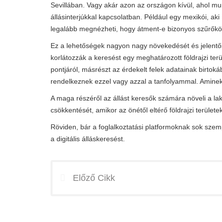
Sevillában. Vagy akár azon az országon kívül, ahol mu
állásinterjúkkal kapcsolatban. Például egy mexikói, ak
legalább megnézheti, hogy átment-e bizonyos szűrőkö
Ez a lehetőségek nagyon nagy növekedését és jelentős
korlátozzák a keresést egy meghatározott földrajzi ter
pontjáról, másrészt az érdekelt felek adatainak birtoká
rendelkeznek ezzel vagy azzal a tanfolyammal. Amine
A maga részéről az állást keresők számára növeli a lak
csökkentését, amikor az önétől eltérő földrajzi terület
Röviden, bár a foglalkoztatási platformoknak sok szem
a digitális álláskeresést.
Előző Cikk