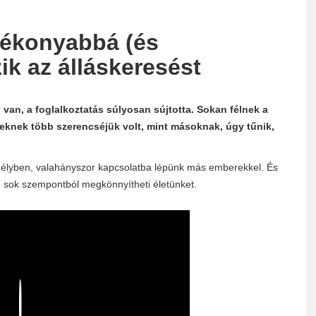
tékonyabbá (és
ik az álláskeresést
van, a foglalkoztatás súlyosan sújtotta. Sokan félnek a
seknek több szerencséjük volt, mint másoknak, úgy tűnik,
élyben, valahányszor kapcsolatba lépünk más emberekkel. És
ete sok szempontból megkönnyítheti életünket.
Play